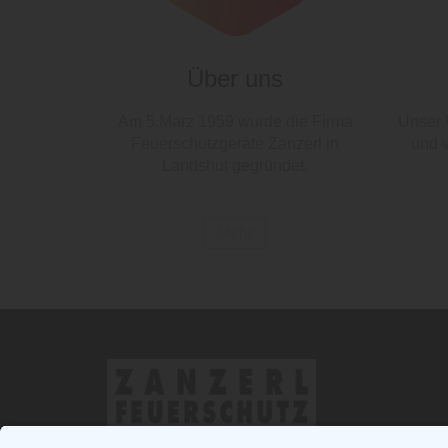
Über uns
Am 5.März 1959 wurde die Firma
Unser 
Feuerschutzgeräte Zanzerl in
und 
Landshut gegründet.
Mehr