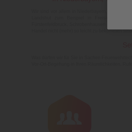
Wir sind vor allem in Niederbayern, Oberbaye
Landshut zum Beispiel in Freising, Erding
Fürstenfeldbruck, Schrobenhausen und an viele
Handel nicht (mehr) so leicht zu bekommen sind,
Set
Was dürfen wir für Sie in Sachen Feuerwehrtec
Vor-Ort-Begehung in Ihren Räumlichkeiten. Rufe