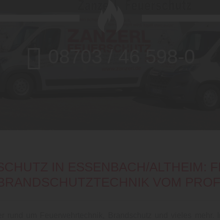
08703 / 46 598-0
08703 / 46 598-0
08703 / 46 598-0
SCHUTZ IN ESSENBACH/ALTHEIM: 
BRANDSCHUTZTECHNIK VOM PROF
er rund um Feuerwehrtechnik, Brandschutz und vieles mehr. In