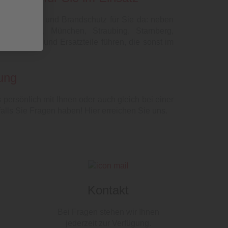
wehrtechnik und Brandschutz für Sie da: neben
Regensburg, München, Straubing, Starnberg,
chtgeräte und Ersatzteile führen, die sonst im
dung
ersönlich mit Ihnen oder auch gleich bei einer
alls Sie Fragen haben! Hier erreichen Sie uns.
Kontakt
Bei Fragen stehen wir Ihnen
jederzeit zur Verfügung.