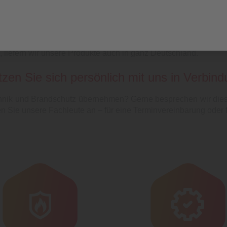
rn und der Oberpfalz mit unseren Leistungen im Bereich Feuer
, Mühldorf am Inn, Rosenheim, Dingolfing, Deggendorf, 
n weiteren Orten in Bayern. Da wir aber auch begehrte Gebrau
 liefern wir unsere Produkte auch in ganz Deutschland.
zen Sie sich persönlich mit uns in Verbin
hnik und Brandschutz übernehmen? Gerne besprechen wir dies p
n Sie unsere Fachleute an – für eine Terminvereinbarung oder f