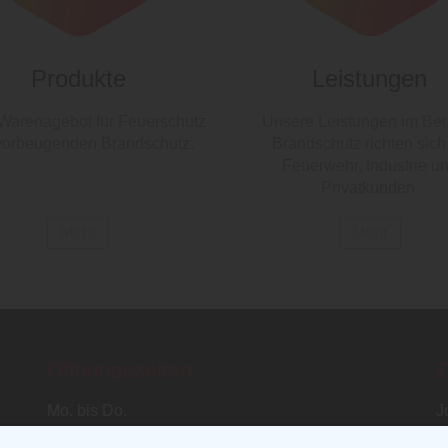
Produkte
Leistungen
Warenagebot für Feuerschutz
Unsere Leistungen im Ber
vorbeugenden Brandschutz.
Brandschutz richten sich
Feuerwehr, Industrie u
Privatkunden.
Mehr
Mehr
Öffnungszeiten
Z
Mo. bis Do.
J
8.00 - 17.00 Uhr
O